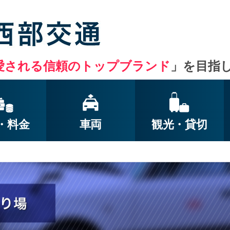
愛される信頼のトップブランド
」を目指
・
料金
車両
観光・
貸切