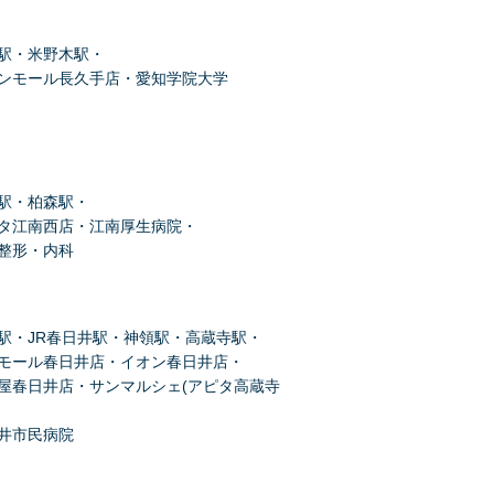
駅・米野木駅・
ンモール長久手店・愛知学院大学
駅・柏森駅・
タ江南西店・江南厚生病院・
整形・内科
駅・JR春日井駅・神領駅・高蔵寺駅・
モール春日井店・イオン春日井店・
屋春日井店・サンマルシェ(アピタ高蔵寺
・
井市民病院