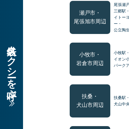
尾張瀬
三郷駅
瀬戸市・
イトー
尾張旭市周辺
ー・
公立陶
名鉄タクシーを呼ぶ
小牧駅
小牧市・
イオン
岩倉市周辺
パーク
扶桑・
扶桑駅
犬山中
犬山市周辺