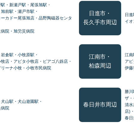
戸駅・新瀬戸駅・尾張旭駅・
・旭前駅・瀬戸市駅・
日進市・
日進
ヨーカドー尾張旭店・品野陶磁器センタ
イオ
長久手市周辺
生病院・旭労災病院
・岩倉駅・小牧原駅・
江南
江南市・
小牧店・アピタ小牧店・ピアゴ八釼店・
アピ
柏森周辺
アリーナ小牧・小牧市民病院
伊藤
勝川
ザ・
・犬山駅・犬山遊園駅・
春日井市周辺
清水
央病院
店)
春日