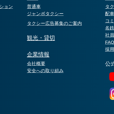
ション
普通車
タ
ジャンボタクシー
配
コ
タクシー広告募集のご案内
名
社
観光・貸切
FA
採
企業情報
公
会社概要
安全への取り組み